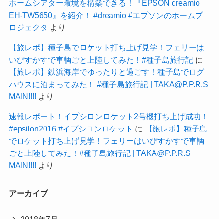
ホームシアター環境を構築できる！『EPSON dreamio
EH-TW5650』を紹介！ #dreamio #エプソンのホームプ
ロジェクタ
より
【旅レポ】種子島でロケット打ち上げ見学！フェリーは
いびすかすで車輌ごと上陸してみた！#種子島旅行記
に
【旅レポ】鉄浜海岸でゆったりと過ごす！種子島でログ
ハウスに泊まってみた！ #種子島旅行記 | TAKA@P.P.R.S
MAIN!!!!
より
速報レポート！イプシロンロケット2号機打ち上げ成功！
#epsilon2016 #イプシロンロケット
に
【旅レポ】種子島
でロケット打ち上げ見学！フェリーはいびすかすで車輌
ごと上陸してみた！#種子島旅行記 | TAKA@P.P.R.S
MAIN!!!!
より
アーカイブ
2018年7月