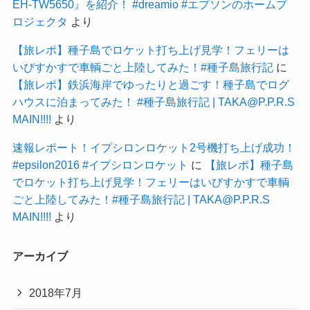
EH-TW5650』を紹介！ #dreamio #エプソンのホームプ
ロジェクタ
より
【旅レポ】種子島でロケット打ち上げ見学！フェリーは
いびすかすで車輌ごと上陸してみた！#種子島旅行記
に
【旅レポ】鉄浜海岸でゆったりと過ごす！種子島でログ
ハウスに泊まってみた！ #種子島旅行記 | TAKA@P.P.R.S
MAIN!!!!
より
速報レポート！イプシロンロケット2号機打ち上げ成功！
#epsilon2016 #イプシロンロケット
に
【旅レポ】種子島
でロケット打ち上げ見学！フェリーはいびすかすで車輌
ごと上陸してみた！#種子島旅行記 | TAKA@P.P.R.S
MAIN!!!!
より
アーカイブ
2018年7月