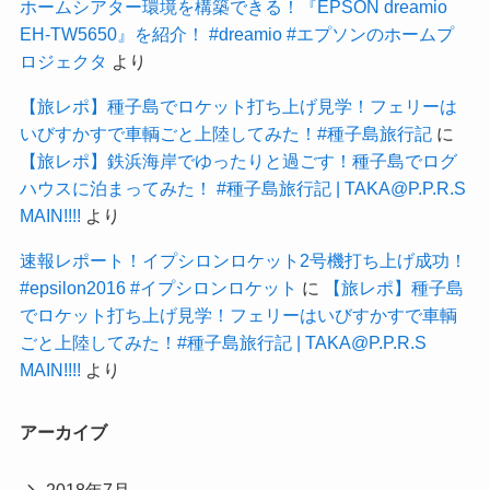
ホームシアター環境を構築できる！『EPSON dreamio
EH-TW5650』を紹介！ #dreamio #エプソンのホームプ
ロジェクタ
より
【旅レポ】種子島でロケット打ち上げ見学！フェリーは
いびすかすで車輌ごと上陸してみた！#種子島旅行記
に
【旅レポ】鉄浜海岸でゆったりと過ごす！種子島でログ
ハウスに泊まってみた！ #種子島旅行記 | TAKA@P.P.R.S
MAIN!!!!
より
速報レポート！イプシロンロケット2号機打ち上げ成功！
#epsilon2016 #イプシロンロケット
に
【旅レポ】種子島
でロケット打ち上げ見学！フェリーはいびすかすで車輌
ごと上陸してみた！#種子島旅行記 | TAKA@P.P.R.S
MAIN!!!!
より
アーカイブ
2018年7月