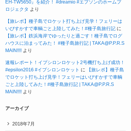
EH-TW5650』を紹介！ #dreamio #エプソンのホームプ
ロジェクタ
より
【旅レポ】種子島でロケット打ち上げ見学！フェリーは
いびすかすで車輌ごと上陸してみた！#種子島旅行記
に
【旅レポ】鉄浜海岸でゆったりと過ごす！種子島でログ
ハウスに泊まってみた！ #種子島旅行記 | TAKA@P.P.R.S
MAIN!!!!
より
速報レポート！イプシロンロケット2号機打ち上げ成功！
#epsilon2016 #イプシロンロケット
に
【旅レポ】種子島
でロケット打ち上げ見学！フェリーはいびすかすで車輌
ごと上陸してみた！#種子島旅行記 | TAKA@P.P.R.S
MAIN!!!!
より
アーカイブ
2018年7月