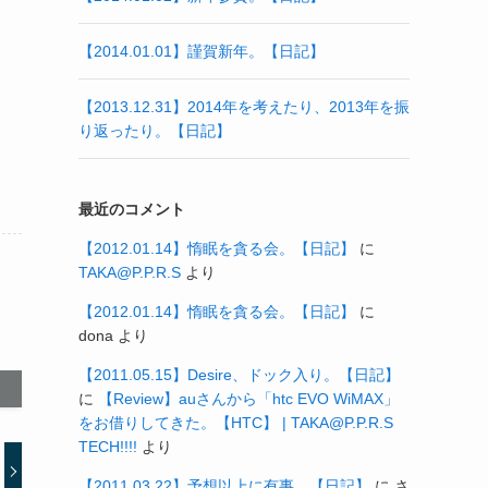
【2014.01.01】謹賀新年。【日記】
【2013.12.31】2014年を考えたり、2013年を振
り返ったり。【日記】
最近のコメント
【2012.01.14】惰眠を貪る会。【日記】
に
TAKA@P.P.R.S
より
【2012.01.14】惰眠を貪る会。【日記】
に
dona
より
【2011.05.15】Desire、ドック入り。【日記】
に
【Review】auさんから「htc EVO WiMAX」
をお借りしてきた。【HTC】 | TAKA@P.P.R.S
TECH!!!!
より
【2011.03.22】予想以上に有事。【日記】
に
さ