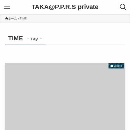
TAKA@P.P.R.S private
ホーム
TIME
TIME
– tag –
未分類