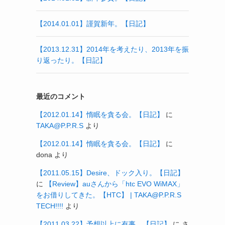
【2014.01.01】謹賀新年。【日記】
【2013.12.31】2014年を考えたり、2013年を振
り返ったり。【日記】
最近のコメント
【2012.01.14】惰眠を貪る会。【日記】
に
TAKA@P.P.R.S
より
【2012.01.14】惰眠を貪る会。【日記】
に
dona
より
【2011.05.15】Desire、ドック入り。【日記】
に
【Review】auさんから「htc EVO WiMAX」
をお借りしてきた。【HTC】 | TAKA@P.P.R.S
TECH!!!!
より
【2011.03.22】予想以上に有事。【日記】
に
さ