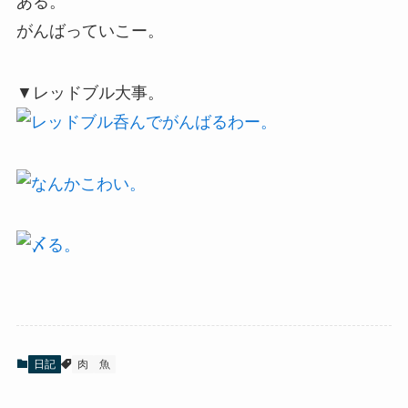
ある。
がんばっていこー。
▼レッドブル大事。
日記
肉
魚