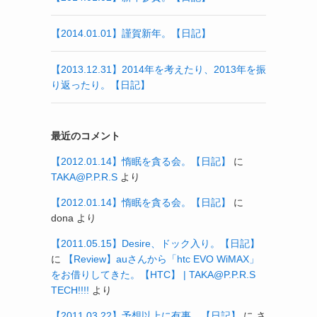
【2014.01.01】謹賀新年。【日記】
【2013.12.31】2014年を考えたり、2013年を振
り返ったり。【日記】
最近のコメント
【2012.01.14】惰眠を貪る会。【日記】
に
TAKA@P.P.R.S
より
【2012.01.14】惰眠を貪る会。【日記】
に
dona
より
【2011.05.15】Desire、ドック入り。【日記】
に
【Review】auさんから「htc EVO WiMAX」
をお借りしてきた。【HTC】 | TAKA@P.P.R.S
TECH!!!!
より
【2011.03.22】予想以上に有事。【日記】
に
さ