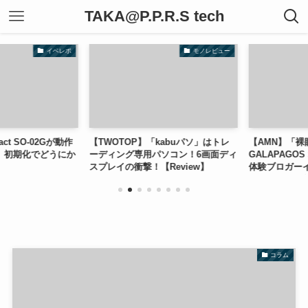
TAKA@P.P.R.S tech
イベレポ
モノレビュー
ct SO-02Gが動作
【TWOTOP】「kabuパソ」はトレ
【AMN】「裸眼
。初期化でどうにか
ーディング専用パソコン！6画面ディ
GALAPAGOS So
スプレイの衝撃！【Review】
体験ブロガーイベ
ッチ&トライ編 -【
コラム