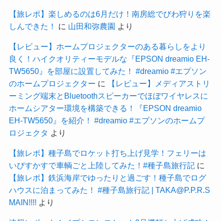
【旅レポ】楽しめるのは6月だけ！南房総でびわ狩りを楽
しんできた！
に
山田和弥農園
より
【レビュー】ホームプロジェクターのある暮らしをより
良く！ハイクオリティーモデルな『EPSON dreamio EH-
TW5650』を部屋に設置してみた！ #dreamio #エプソン
のホームプロジェクター
に
【レビュー】メディアストリ
ーミング端末とBluetoothスピーカーでほぼワイヤレスに
ホームシアター環境を構築できる！『EPSON dreamio
EH-TW5650』を紹介！ #dreamio #エプソンのホームプ
ロジェクタ
より
【旅レポ】種子島でロケット打ち上げ見学！フェリーは
いびすかすで車輌ごと上陸してみた！#種子島旅行記
に
【旅レポ】鉄浜海岸でゆったりと過ごす！種子島でログ
ハウスに泊まってみた！ #種子島旅行記 | TAKA@P.P.R.S
MAIN!!!!
より