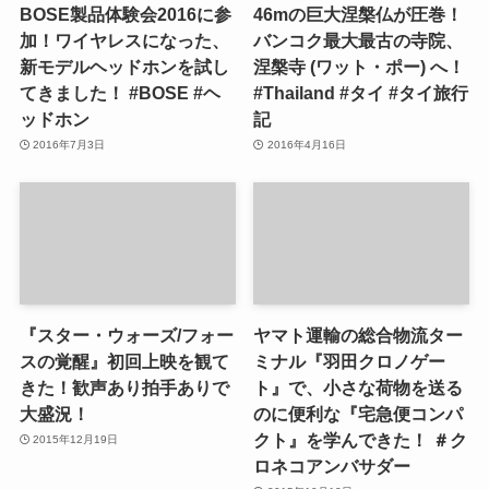
BOSE製品体験会2016に参
46mの巨大涅槃仏が圧巻！
加！ワイヤレスになった、
バンコク最大最古の寺院、
新モデルヘッドホンを試し
涅槃寺 (ワット・ポー) へ！
てきました！ #BOSE #ヘ
#Thailand #タイ #タイ旅行
ッドホン
記
2016年7月3日
2016年4月16日
『スター・ウォーズ/フォー
ヤマト運輸の総合物流ター
スの覚醒』初回上映を観て
ミナル『羽田クロノゲー
きた！歓声あり拍手ありで
ト』で、小さな荷物を送る
大盛況！
のに便利な『宅急便コンパ
クト』を学んできた！ ＃ク
2015年12月19日
ロネコアンバサダー