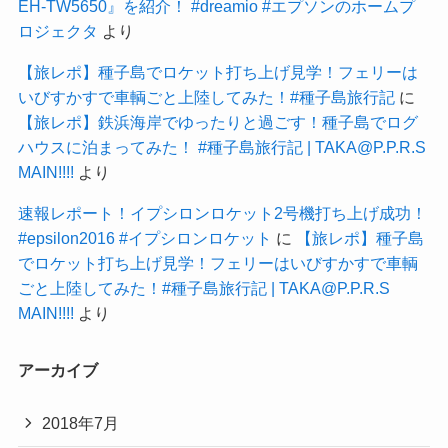
EH-TW5650』を紹介！ #dreamio #エプソンのホームプ
ロジェクタ
より
【旅レポ】種子島でロケット打ち上げ見学！フェリーは
いびすかすで車輌ごと上陸してみた！#種子島旅行記
に
【旅レポ】鉄浜海岸でゆったりと過ごす！種子島でログ
ハウスに泊まってみた！ #種子島旅行記 | TAKA@P.P.R.S
MAIN!!!!
より
速報レポート！イプシロンロケット2号機打ち上げ成功！
#epsilon2016 #イプシロンロケット
に
【旅レポ】種子島
でロケット打ち上げ見学！フェリーはいびすかすで車輌
ごと上陸してみた！#種子島旅行記 | TAKA@P.P.R.S
MAIN!!!!
より
アーカイブ
2018年7月