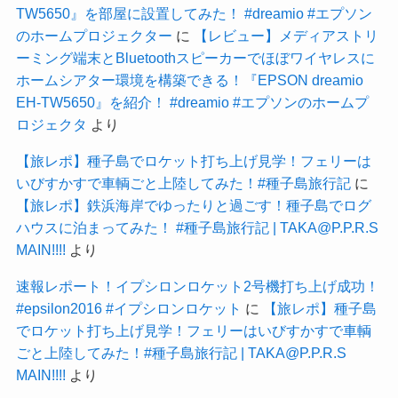
TW5650』を部屋に設置してみた！ #dreamio #エプソン
のホームプロジェクター
に
【レビュー】メディアストリ
ーミング端末とBluetoothスピーカーでほぼワイヤレスに
ホームシアター環境を構築できる！『EPSON dreamio
EH-TW5650』を紹介！ #dreamio #エプソンのホームプ
ロジェクタ
より
【旅レポ】種子島でロケット打ち上げ見学！フェリーは
いびすかすで車輌ごと上陸してみた！#種子島旅行記
に
【旅レポ】鉄浜海岸でゆったりと過ごす！種子島でログ
ハウスに泊まってみた！ #種子島旅行記 | TAKA@P.P.R.S
MAIN!!!!
より
速報レポート！イプシロンロケット2号機打ち上げ成功！
#epsilon2016 #イプシロンロケット
に
【旅レポ】種子島
でロケット打ち上げ見学！フェリーはいびすかすで車輌
ごと上陸してみた！#種子島旅行記 | TAKA@P.P.R.S
MAIN!!!!
より