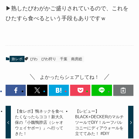
▶熟したびわがかご盛りされているので、これを
ひたすら食べるという手段もありですｗ
旅レポ
びわ
びわ狩り
千葉
南房総
よかったらシェアしてね！
【食レポ】鴨ネックを食べ
【レビュー】
たくなったらココ！新大久
BLACK+DECKERのマルチ
保の『小魏鴨脖店（シャオ
ツールでDIY！ルーフバル
ウェイヤボー）』へ行って
コニーにディアウォールを
きた！
立ててみた！ #DIY