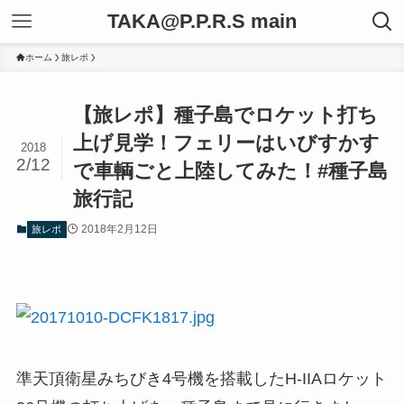
TAKA@P.P.R.S main
ホーム
旅レポ
【旅レポ】種子島でロケット打ち
上げ見学！フェリーはいびすかす
2018
2/12
で車輌ごと上陸してみた！#種子島
旅行記
2018年2月12日
旅レポ
準天頂衛星みちびき4号機を搭載したH-IIAロケット