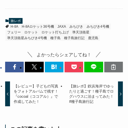
旅レポ
H-IIA
H-IIAロケット36号機
JAXA
みちびき
みちびき4号機
フェリー
ロケット
ロケット打ち上げ
準天頂衛星
準天頂衛星みちびき4号機
種子島
種子島旅行記
鹿児島
よかったらシェアしてね！
【レビュー】子どもの写真
【旅レポ】鉄浜海岸でゆっ
をフォトアルバムで残す！
たりと過ごす！種子島でロ
『cocoal（ココアル）』で
グハウスに泊まってみた！
作成してみた！
#種子島旅行記