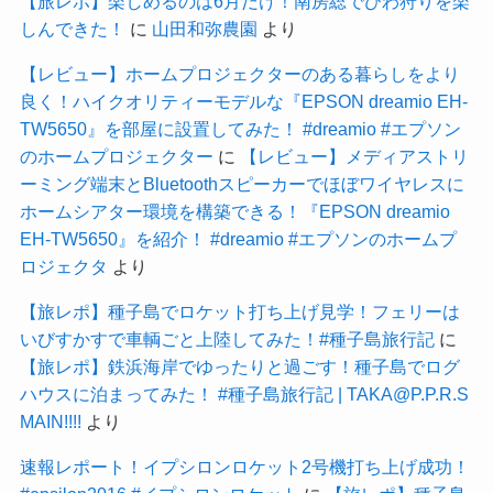
【旅レポ】楽しめるのは6月だけ！南房総でびわ狩りを楽
しんできた！
に
山田和弥農園
より
【レビュー】ホームプロジェクターのある暮らしをより
良く！ハイクオリティーモデルな『EPSON dreamio EH-
TW5650』を部屋に設置してみた！ #dreamio #エプソン
のホームプロジェクター
に
【レビュー】メディアストリ
ーミング端末とBluetoothスピーカーでほぼワイヤレスに
ホームシアター環境を構築できる！『EPSON dreamio
EH-TW5650』を紹介！ #dreamio #エプソンのホームプ
ロジェクタ
より
【旅レポ】種子島でロケット打ち上げ見学！フェリーは
いびすかすで車輌ごと上陸してみた！#種子島旅行記
に
【旅レポ】鉄浜海岸でゆったりと過ごす！種子島でログ
ハウスに泊まってみた！ #種子島旅行記 | TAKA@P.P.R.S
MAIN!!!!
より
速報レポート！イプシロンロケット2号機打ち上げ成功！