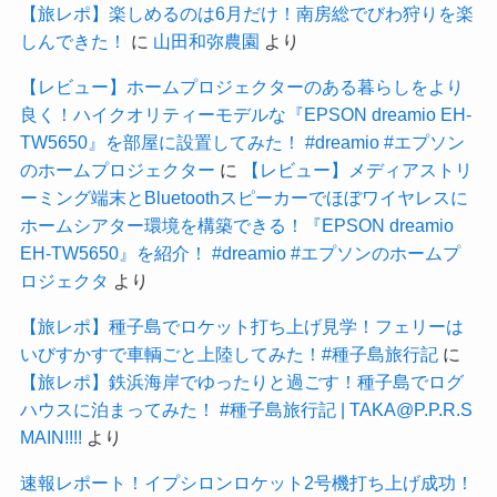
【旅レポ】楽しめるのは6月だけ！南房総でびわ狩りを楽
しんできた！
に
山田和弥農園
より
【レビュー】ホームプロジェクターのある暮らしをより
良く！ハイクオリティーモデルな『EPSON dreamio EH-
TW5650』を部屋に設置してみた！ #dreamio #エプソン
のホームプロジェクター
に
【レビュー】メディアストリ
ーミング端末とBluetoothスピーカーでほぼワイヤレスに
ホームシアター環境を構築できる！『EPSON dreamio
EH-TW5650』を紹介！ #dreamio #エプソンのホームプ
ロジェクタ
より
【旅レポ】種子島でロケット打ち上げ見学！フェリーは
いびすかすで車輌ごと上陸してみた！#種子島旅行記
に
【旅レポ】鉄浜海岸でゆったりと過ごす！種子島でログ
ハウスに泊まってみた！ #種子島旅行記 | TAKA@P.P.R.S
MAIN!!!!
より
速報レポート！イプシロンロケット2号機打ち上げ成功！