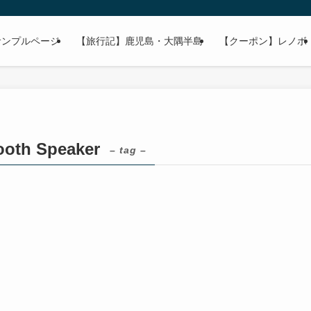
サンプルページ
【旅行記】鹿児島・大隅半島
【クーポン】レノボ
ooth Speaker
– tag –