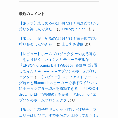
最近のコメント
【旅レポ】楽しめるのは6月だけ！南房総でびわ
狩りを楽しんできた！
に
TAKA@P.P.R.S
より
【旅レポ】楽しめるのは6月だけ！南房総でびわ
狩りを楽しんできた！
に
山田和弥農園
より
【レビュー】ホームプロジェクターのある暮ら
しをより良く！ハイクオリティーモデルな
『EPSON dreamio EH-TW5650』を部屋に設置
してみた！ #dreamio #エプソンのホームプロジ
ェクター
に
【レビュー】メディアストリーミン
グ端末とBluetoothスピーカーでほぼワイヤレス
にホームシアター環境を構築できる！『EPSON
dreamio EH-TW5650』を紹介！ #dreamio #エ
プソンのホームプロジェクタ
より
【旅レポ】種子島でロケット打ち上げ見学！フ
ェリーはいびすかすで車輌ごと上陸してみた！#