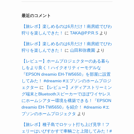
最近のコメント
【旅レポ】楽しめるのは6月だけ！南房総でびわ
狩りを楽しんできた！
に
TAKA@P.P.R.S
より
【旅レポ】楽しめるのは6月だけ！南房総でびわ
狩りを楽しんできた！
に
山田和弥農園
より
【レビュー】ホームプロジェクターのある暮ら
しをより良く！ハイクオリティーモデルな
『EPSON dreamio EH-TW5650』を部屋に設置
してみた！ #dreamio #エプソンのホームプロジ
ェクター
に
【レビュー】メディアストリーミン
グ端末とBluetoothスピーカーでほぼワイヤレス
にホームシアター環境を構築できる！『EPSON
dreamio EH-TW5650』を紹介！ #dreamio #エ
プソンのホームプロジェクタ
より
【旅レポ】種子島でロケット打ち上げ見学！フ
ェリーはいびすかすで車輌ごと上陸してみた！#