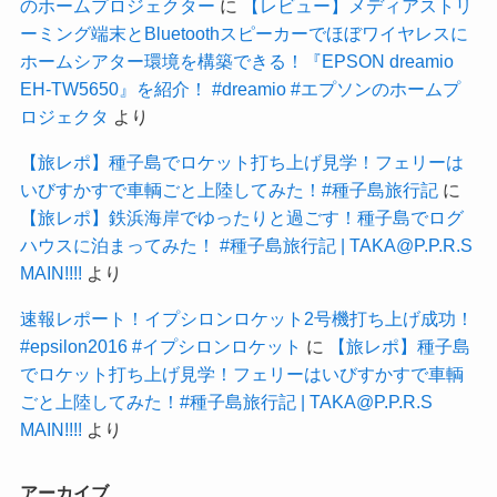
のホームプロジェクター
に
【レビュー】メディアストリ
ーミング端末とBluetoothスピーカーでほぼワイヤレスに
ホームシアター環境を構築できる！『EPSON dreamio
EH-TW5650』を紹介！ #dreamio #エプソンのホームプ
ロジェクタ
より
【旅レポ】種子島でロケット打ち上げ見学！フェリーは
いびすかすで車輌ごと上陸してみた！#種子島旅行記
に
【旅レポ】鉄浜海岸でゆったりと過ごす！種子島でログ
ハウスに泊まってみた！ #種子島旅行記 | TAKA@P.P.R.S
MAIN!!!!
より
速報レポート！イプシロンロケット2号機打ち上げ成功！
#epsilon2016 #イプシロンロケット
に
【旅レポ】種子島
でロケット打ち上げ見学！フェリーはいびすかすで車輌
ごと上陸してみた！#種子島旅行記 | TAKA@P.P.R.S
MAIN!!!!
より
アーカイブ