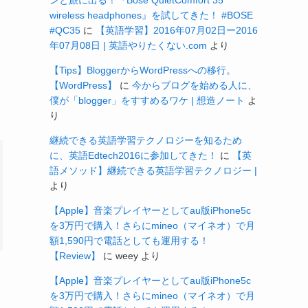
ンと旅に出る！『Bose QuietComfort 35
wireless headphones』を試してきた！ #BOSE
#QC35
に
【英語学習】2016年07月02日ー2016
年07月08日 | 英語やりたくない.com
より
【Tips】BloggerからWordPressへの移行。
【WordPress】
に
今からブログを始める人に、
僕が「blogger」をすすめるワケ | 想造ノート
よ
り
継続できる英語学習テクノロジーを知るため
に、英語Edtech2016に参加してきた！
に
【英
語メソッド】継続できる英語学習テクノロジー |
より
【Apple】音楽プレイヤーとしてau版iPhone5c
を3万円で購入！さらにmineo（マイネオ）で月
額1,590円で電話としても運用する！
【Review】
に
weey
より
【Apple】音楽プレイヤーとしてau版iPhone5c
を3万円で購入！さらにmineo（マイネオ）で月