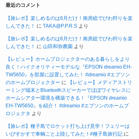
最近のコメント
【旅レポ】楽しめるのは6月だけ！南房総でびわ狩りを楽
しんできた！
に
TAKA@P.P.R.S
より
【旅レポ】楽しめるのは6月だけ！南房総でびわ狩りを楽
しんできた！
に
山田和弥農園
より
【レビュー】ホームプロジェクターのある暮らしをより
良く！ハイクオリティーモデルな『EPSON dreamio EH-
TW5650』を部屋に設置してみた！ #dreamio #エプソン
のホームプロジェクター
に
【レビュー】メディアストリ
ーミング端末とBluetoothスピーカーでほぼワイヤレスに
ホームシアター環境を構築できる！『EPSON dreamio
EH-TW5650』を紹介！ #dreamio #エプソンのホームプ
ロジェクタ
より
【旅レポ】種子島でロケット打ち上げ見学！フェリーは
いびすかすで車輌ごと上陸してみた！#種子島旅行記
に