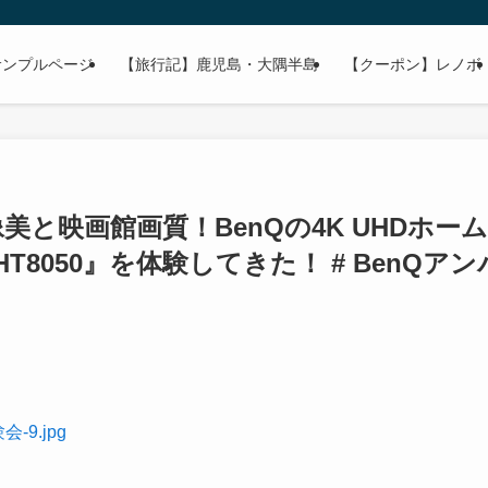
サンプルページ
【旅行記】鹿児島・大隅半島
【クーポン】レノボ
像美と映画館画質！BenQの4K UHDホーム
8050』を体験してきた！ # BenQアン