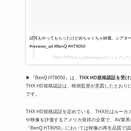
試写もやってもらったけどめちゃくちゃ綺麗。シアタール
#reviews_ad #BenQ #HT8050
TAKA PPRSさん(@takapprs)がシェアし
▶『BenQ HT8050』は、
THX HD規格認証を受
THX HD規格認証は、映画監督が意図したとお
です。
THX HD規格認証を定めている、THX社はル
や映像を評価するアメリカ発祥の企業で、AV業
『BenQ HT8050』においては映像の再生品質