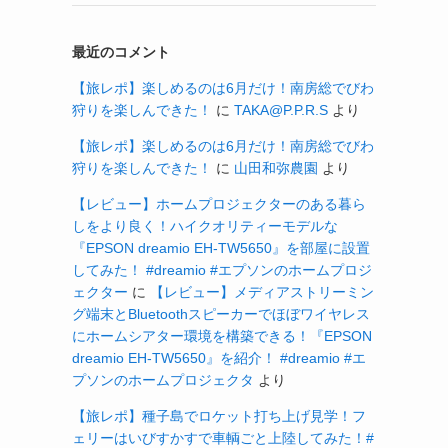
最近のコメント
【旅レポ】楽しめるのは6月だけ！南房総でびわ
狩りを楽しんできた！
に
TAKA@P.P.R.S
より
【旅レポ】楽しめるのは6月だけ！南房総でびわ
狩りを楽しんできた！
に
山田和弥農園
より
【レビュー】ホームプロジェクターのある暮ら
しをより良く！ハイクオリティーモデルな
『EPSON dreamio EH-TW5650』を部屋に設置
してみた！ #dreamio #エプソンのホームプロジ
ェクター
に
【レビュー】メディアストリーミン
グ端末とBluetoothスピーカーでほぼワイヤレス
にホームシアター環境を構築できる！『EPSON
dreamio EH-TW5650』を紹介！ #dreamio #エ
プソンのホームプロジェクタ
より
【旅レポ】種子島でロケット打ち上げ見学！フ
ェリーはいびすかすで車輌ごと上陸してみた！#