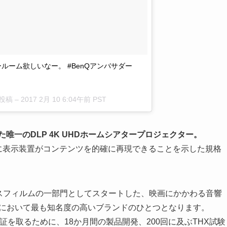
ーム欲しいなー。 #BenQアンバサダー
た投稿 –
2017 2月 10 6:04午前 PST
けた唯一のDLP 4K UHDホームシアタープロジェクター。
りに表示装置がコンテンツを的確に再現できることを示した規格
ーカスフィルムの一部門としてスタートした、映画にかかわる音響
界において最も知名度の高いブランドのひとつとなります。
で認証を取るために、18か月間の製品開発、200回に及ぶTHX試験