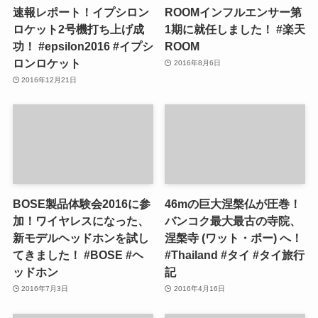
速報レポート！イプシロン
ROOMインフルエンサー第
ロケット2号機打ち上げ成
1期に就任しました！ #楽天
功！ #epsilon2016 #イプシ
ROOM
ロンロケット
2016年8月6日
2016年12月21日
BOSE製品体験会2016に参
46mの巨大涅槃仏が圧巻！
加！ワイヤレスになった、
バンコク最大最古の寺院、
新モデルヘッドホンを試し
涅槃寺 (ワット・ポー) へ！
てきました！ #BOSE #ヘ
#Thailand #タイ #タイ旅行
ッドホン
記
2016年7月3日
2016年4月16日