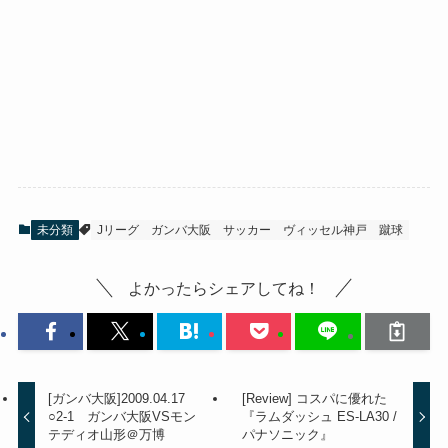
未分類
Jリーグ
ガンバ大阪
サッカー
ヴィッセル神戸
蹴球
よかったらシェアしてね！
[ガンバ大阪]2009.04.17
[Review] コスパに優れた
○2-1 ガンバ大阪VSモン
『ラムダッシュ ES-LA30 /
テディオ山形＠万博
パナソニック』