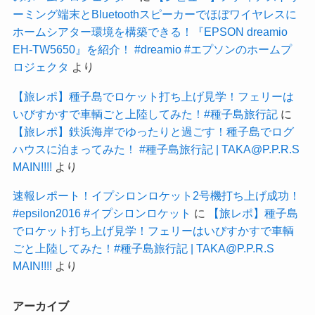
ーミング端末とBluetoothスピーカーでほぼワイヤレスに
ホームシアター環境を構築できる！『EPSON dreamio
EH-TW5650』を紹介！ #dreamio #エプソンのホームプ
ロジェクタ
より
【旅レポ】種子島でロケット打ち上げ見学！フェリーは
いびすかすで車輌ごと上陸してみた！#種子島旅行記
に
【旅レポ】鉄浜海岸でゆったりと過ごす！種子島でログ
ハウスに泊まってみた！ #種子島旅行記 | TAKA@P.P.R.S
MAIN!!!!
より
速報レポート！イプシロンロケット2号機打ち上げ成功！
#epsilon2016 #イプシロンロケット
に
【旅レポ】種子島
でロケット打ち上げ見学！フェリーはいびすかすで車輌
ごと上陸してみた！#種子島旅行記 | TAKA@P.P.R.S
MAIN!!!!
より
アーカイブ