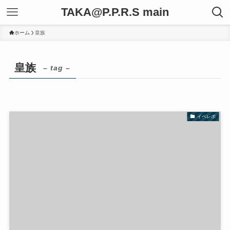
TAKA@P.P.R.S main
ホーム
皇族
皇族
– tag –
イベレポ