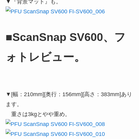
▼『背景マット』も。
■ScanSnap SV600、フ
ォトレビュー。
▼[幅：210mm][奥行：156mm][高さ：383mm]あり
ます。
重さは3kgとやや重め。