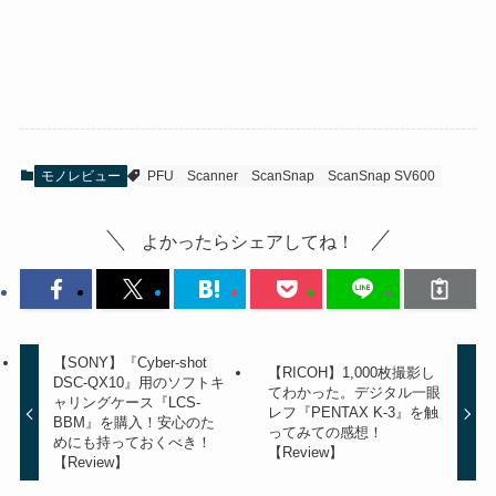
モノレビュー
PFU
Scanner
ScanSnap
ScanSnap SV600
よかったらシェアしてね！
【SONY】『Cyber-shot
【RICOH】1,000枚撮影し
DSC-QX10』用のソフトキ
てわかった。デジタル一眼
ャリングケース『LCS-
レフ『PENTAX K-3』を触
BBM』を購入！安心のた
ってみての感想！
めにも持っておくべき！
【Review】
【Review】