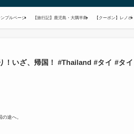
サンプルページ
【旅行記】鹿児島・大隅半島
【クーポン】レノボ
ざ、帰国！ #Thailand #タイ #タイ
国の途へ。