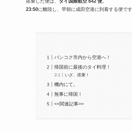
搭乗した便は、
タイ国際航空 642 便
。
23:50
に離陸し、早朝に成田空港に到着する便で
バンコク市内から空港へ！
帰国前に最後のタイ料理！
いざ、搭乗！
機内にて。
無事に帰国！
<<関連記事>>