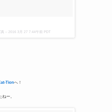
写真 –
2016 3月 27 7:44午前 PDT
at-Tion
へ！
たねー。