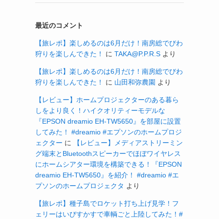
最近のコメント
【旅レポ】楽しめるのは6月だけ！南房総でびわ
狩りを楽しんできた！
に
TAKA@P.P.R.S
より
【旅レポ】楽しめるのは6月だけ！南房総でびわ
狩りを楽しんできた！
に
山田和弥農園
より
【レビュー】ホームプロジェクターのある暮ら
しをより良く！ハイクオリティーモデルな
『EPSON dreamio EH-TW5650』を部屋に設置
してみた！ #dreamio #エプソンのホームプロジ
ェクター
に
【レビュー】メディアストリーミン
グ端末とBluetoothスピーカーでほぼワイヤレス
にホームシアター環境を構築できる！『EPSON
dreamio EH-TW5650』を紹介！ #dreamio #エ
プソンのホームプロジェクタ
より
【旅レポ】種子島でロケット打ち上げ見学！フ
ェリーはいびすかすで車輌ごと上陸してみた！#